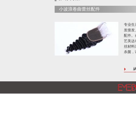
小波浪卷曲蕾丝配件
专业生
发接发
配件。
艺美达
丝材料
杀菌，