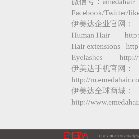
微信号：emedahair
Facebook/Twitter/li
伊美达企业官网：
Human Hair http:
Hair extensions htt
Eyelashes http://
伊美达手机官网：
http://m.emedahair.c
伊美达全球商城：
http://www.emedahair
COPYRIGHT © 2014