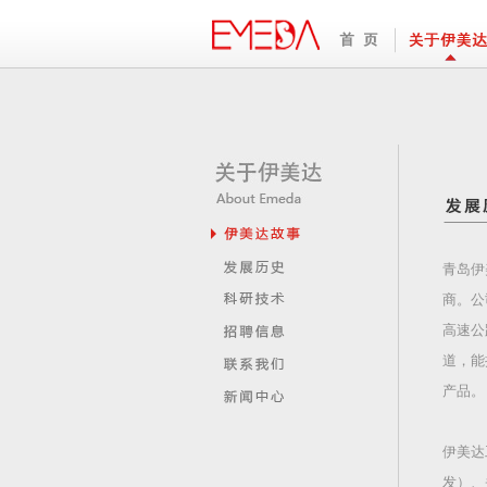
青岛伊
商。公
高速公
道，能
产品。
伊美达
发）、