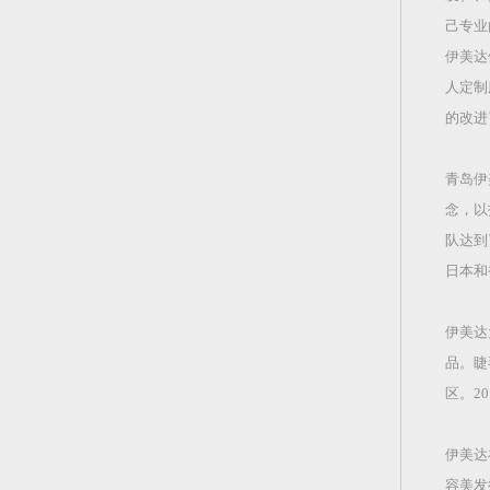
己专业
伊美达
人定制
的改进
青岛伊
念，以
队达到
日本和
伊美达
品。睫
区。2
伊美达
容美发