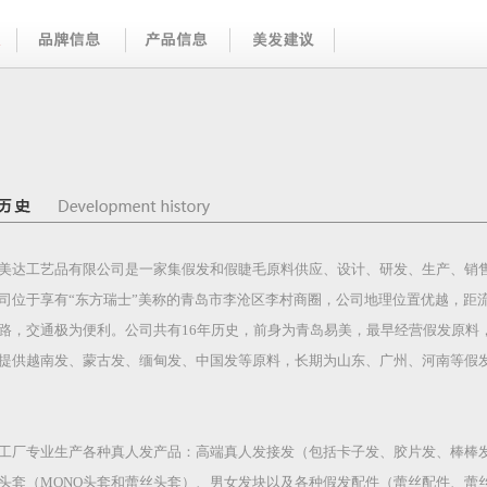
美达工艺品有限公司是一家集假发和假睫毛原料供应、设计、研发、生产、销
司位于享有“东方瑞士”美称的青岛市李沧区李村商圈，公司地理位置优越，距
路，交通极为便利。公司共有16年历史，前身为青岛易美，最早经营假发原料
提供越南发、蒙古发、缅甸发、中国发等原料，长期为山东、广州、河南等假
工厂专业生产各种真人发产品：高端真人发接发（包括卡子发、胶片发、棒棒
头套（MONO头套和蕾丝头套）、男女发块以及各种假发配件（蕾丝配件、蕾丝