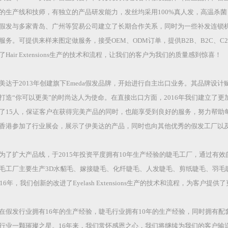
的生产线和技师，有独立的产品研发能力，发丝均采用100%真人发，高温杀
假发与多家青岛、广州等贸易公司建立了长期合作关系，同时为一些补发连锁
服务。可提供来样来图定做服务，接受OEM、ODM订单，提供B2B、B2C、C2
了Hair Extensions生产的技术和流程，让我们的客户为我们的质量感到惊喜！
美达于2013年创建旗下Emeda假发品牌，开始进行自主出口业务。其品牌设
打造“你可以更美”的时尚达人为使命。在直接出口方面，2016年我们建立了
了15人，保证客户在获得完美产品的同时，也能享受到良好的服务，努力帮助每
香港参加了行业展会，展示了伊美达的产品，同时也向其他优秀的假发工厂以
为了扩大产品线，于2015年投资平度拥有10年生产经验的睫毛工厂，通过有
毛工厂主要生产3D水貂毛、嫁接睫毛、化纤睫毛、人发睫毛、剪纸睫毛、羽毛
016年，我们创新的改进了Eyelash Extensions生产的技术和流程，为客户
在假发行业拥有16年的生产经验，睫毛行业拥有10年的生产经验，同时拥有
行业一颗璀璨之星。16年来，我们常怀感恩之心，我们将继续为我们的客户输