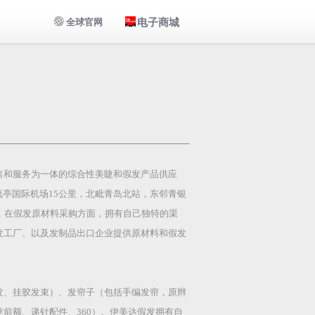
电子商城
全球官网
售和服务为一体的综合性美睫和假发产品供应
流亭国际机场15公里，北毗青岛北站，东邻青银
，在假发原材料采购方面，拥有自己独特的渠
发工厂、以及发制品出口企业提供原材料和假发
发、挂胶发束）、发帘子（包括手编发帘，原辫
前额、递针配件、360）。伊美达假发拥有自