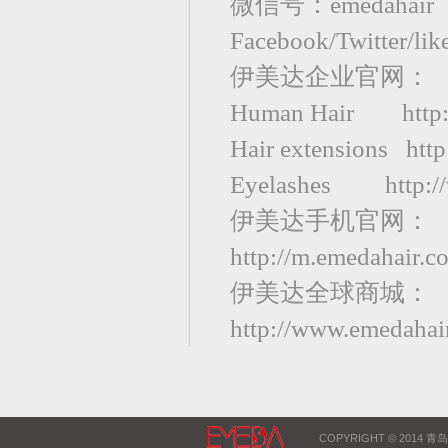
微信号：emedahair
Facebook/Twitter/li
伊美达企业官网：
Human Hair http:
Hair extensions htt
Eyelashes http://
伊美达手机官网：
http://m.emedahair.c
伊美达全球商城：
http://www.emedahair
COPYRIGHT © 2014