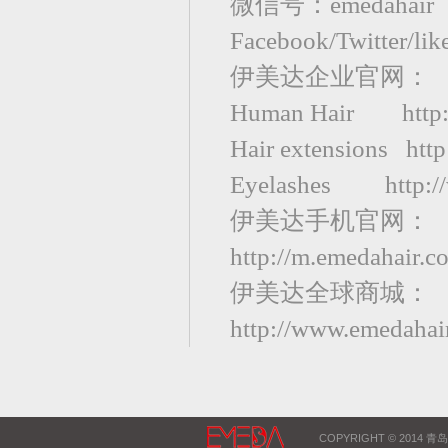
微信号：emedahair
Facebook/Twitter/li
伊美达企业官网：
Human Hair http:
Hair extensions htt
Eyelashes http://
伊美达手机官网：
http://m.emedahair.c
伊美达全球商城：
http://www.emedahair
COPYRIGHT © 2014