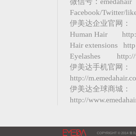
微信号：emedahair
Facebook/Twitter/li
伊美达企业官网：
Human Hair http:
Hair extensions htt
Eyelashes http://
伊美达手机官网：
http://m.emedahair.c
伊美达全球商城：
http://www.emedahair
COPYRIGHT © 2014